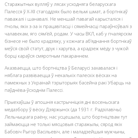
Старажытных вулляў у лясах усходняга беларускага
Палесся ў X-XII стагоддзях было вельмі шмат, а бортнікаў
паважалі і шанавалі. Не меншай павагай карысталіся і
пчолы, якіх з-за іх працавітасці і сямейнасці параўноўвалі з
чалавекам, яго сям’ёй, родам. У часы ВКЛ, каб у пчалярскім
бізнесе не было крадзяжу, у кожнага аб’яднання бортнікаў
меўся свой статут, друк і харугва, а крадзеж мёду з чужой
борці караўся смяротным пакараннем.
Аказваецца, што бортніцтва ў Беларусі захавалася і
няблага развіваецца ў некалькіх палескіх вёсках на
памежных з Украінай тэрыторыях басейна ракі Убарць на
паўднёва-ўсходнім Палессі.
Прыехаўшы ў апошнія кастрычніцкія дні восеньскага
медазбору ў вёску Дзяржынск (да 1931 г. Радзілавічы)
Лельчыцкага раёну, нас усцешыла, што бортніцтвам тут
займаюцца не толькі мясцовыя старажылы, сярод якіх
Бабовіч Рыгор Васільевіч, але і маладзейшыя мужчыны,