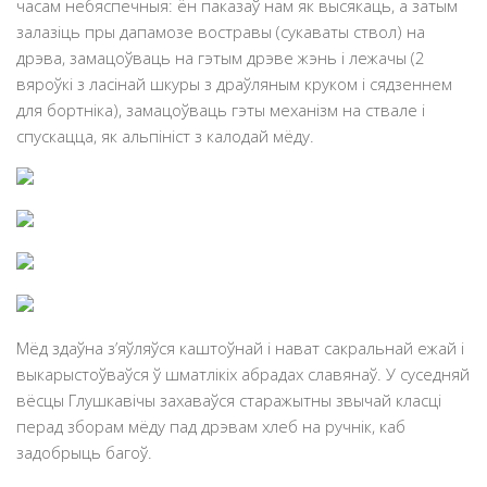
часам небяспечныя: ён паказаў нам як высякаць, а затым
залазіць пры дапамозе востравы (сукаваты ствол) на
дрэва, замацоўваць на гэтым дрэве жэнь і лежачы (2
вяроўкі з ласінай шкуры з драўляным круком і сядзеннем
для бортніка), замацоўваць гэты механізм на ствале і
спускацца, як альпініст з калодай мёду.
Мёд здаўна з’яўляўся каштоўнай і нават сакральнай ежай і
выкарыстоўваўся ў шматлікіх абрадах славянаў. У суседняй
вёсцы Глушкавічы захаваўся старажытны звычай класці
перад зборам мёду пад дрэвам хлеб на ручнік, каб
задобрыць багоў.