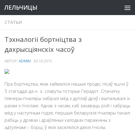
ЛЕЛЬЧИЦЫ
СТАТЬИ
Тэхналогіі бортніцтва з
дахрысціянскіх часоў
АВТОР:
ADMIN
·
30.10.2015
Пра бортніцтва, якім займаліся нашыя продкі, пісаў яшчэ ў
5 стагоддзі да н. э. славуты гісторык Герадот. Спачатку
піянеры-пчаляры забіралі мёд з дуплаў дрэў і выпальвалі іх
разам з пчоламі. Аднак з часам, каб захаваць рой і сабраць
мёд у наступным годзе, першыя беларускія пчаляры пачалі
рабіць у дрэвах і драўляных калодках паражніны з
адтулінамі – борці, ў якія засяляліся дзікія пчолы.