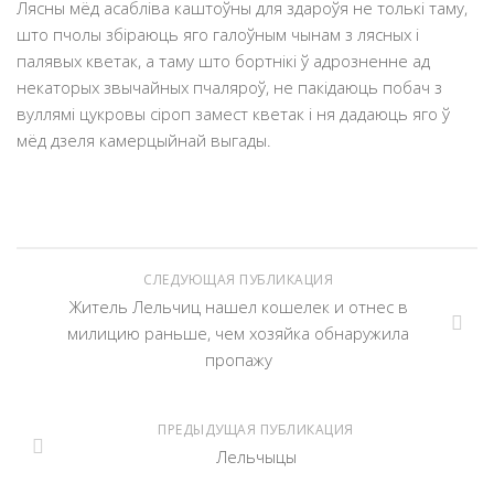
Лясны мёд асабліва каштоўны для здароўя не толькі таму,
што пчолы збіраюць яго галоўным чынам з лясных і
палявых кветак, а таму што бортнікі ў адрозненне ад
некаторых звычайных пчаляроў, не пакідаюць побач з
вуллямі цукровы сіроп замест кветак і ня дадаюць яго ў
мёд дзеля камерцыйнай выгады.
СЛЕДУЮЩАЯ ПУБЛИКАЦИЯ
Житель Лельчиц нашел кошелек и отнес в
милицию раньше, чем хозяйка обнаружила
пропажу
ПРЕДЫДУЩАЯ ПУБЛИКАЦИЯ
Лельчыцы