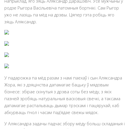
напрыклад, яго зяць Аляксандр Дарашэвіч. Усе мужчыны ў
родзе Рыгора Васільевіча патомныя бортнікі. Сам Рыгор
ужо не лазіць па мёд на дрэвы. Цяпер гэта робіць яго
зяць Аляксандр.
У падарожжа па мёд разам з намі паехаў і сын Аляксандра
Жора, які з дзяцінства дапамагае бацьку ў мядовым
бізнесе: збірае скінутыя з дрэва соты без мёду, з якіх
пазней зробяць натуральныя васковыя свечкі, а таксама
дапамагае распальваць дымар трэскамі і пацярухай, каб
абкурваць пчол і часам пад’ядае свежы мядок.
У Аляксандра задачы падчас збору мёду больш складаныя і