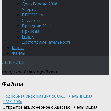
День Города 2008
Уборть
ПЕРЕМЕНА
С высоты
Праздник 2011
Природа
Город
Достопримечательности
Карта
Файлы
ЛЕЛЬЧИЦЫ
городской Лельчицкий сайт
Файлы
Подробная информация об ОАО «Лельчицкая
ПМК-103»
Открытое акционерное общество «Лельчицкая