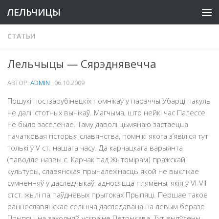
ЛЕЛЬЧИЦЫ
СТАТЬИ
Лельчыцы — Сярэднявечча
АВТОР:
ADMIN
·
06.10.2009
Пошукі постзарубінецкіх помнікаў у парэччы Убарці пакуль
не далі істотных вынікаў. Магчыма, што нейкі час Палессе
не было заселенае. Таму даволі цьмянаю застаецца
пачатковая гісторыя славянства, помнікі якога з’явіліся тут
толькі ў V ст. нашага часу. Да карчацкага варыянта
(паводле назвы с. Карчак пад Жытомiрам) пражскай
культуры, славянская прыналежнасць якой не выклікае
сумненняў у даследчыкаў, адносяцца плямёны, якiя ў VI-VII
стст. жылi па паўднёвых прытоках Прыпяцi. Першае такое
раннеславянскае селішча даследавана на левым беразе
Прыпяці на заходняй ускраіне Петрыкава. Тут выяўлены