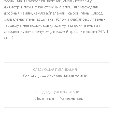
расчышчаны развал глінабітнай, амаль круглай у
дыяметры, печы. У канструкцыю апошняй уваходзілі
дробныя камяні, камякі абпаленай і сырой гліны. Сярод
разваленай печы адшуканы абломкі слабапрафiляваных
гаршкоў з невысокім, крыху адагнутым вонкі венцам і
слабавыгнутым плечуком у верхняй трэці іх вышыні (VI-VIII
стст.).
СЛЕДУЮЩАЯ ПУБЛИКАЦИЯ
Лельчыцы — Археаланічныя помнікі
ПРЕДЫДУЩАЯ ПУБЛИКАЦИЯ
Лельчыцы — Жалезны век