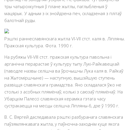
тры чатырохкутныя ў плане жытлы, паглыбленыя ў
мацярык. У адным з іх знойдзена печ, складзеная з плітаў
балотнай руды.
Рэшткі раннеславянскага жытла VI-VII стст. каля в. Ліпляны.
Пражская культура. Фота. 1990 г.
На рубяжы VII-VIII стст. пражская культура павольна і
арганічна перарастае ў культуру тыпу Лукі-Райкавецкай
(паводле назвы селішча ва ўрочышчы Лука каля в. Райкаў
на Жытоміршчыне) — наступную, вышэйшую ступень
развіцця славянскага грамадства. Яно складалася ўжо не
столькі з асобных плямёнаў, колькі з саюзаў плямёнаў. На
Убарцкім Палессі славянская кераміка гэтага часу
сустракаецца на месцы селішча Ліпляны-6, дзе ў 1990 г.
В. С. Вяргей даследавала рэшткі разбуранага славянскага
паўзямлянкавага жытла, у паўночна-заходнiм куце якога