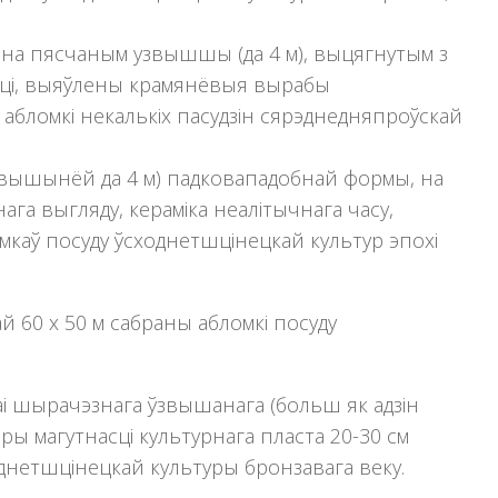
н-1 на пясчаным узвышшы (да 4 м), выцягнутым з
арці, выяўлены крамянёвыя вырабы
 абломкі некалькіх пасудзін сярэднедняпроўскай
 (вышынёй да 4 м) падковападобнай формы, на
а выгляду, кераміка неалітычнага часу,
мкаў посуду ўсходнетшцінецкай культур эпохі
 60 х 50 м сабраны абломкі посуду
 краі шырачэзнага ўзвышанага (больш як адзін
ры магутнасці культурнага пласта 20-30 см
днетшцінецкай культуры бронзавага веку.