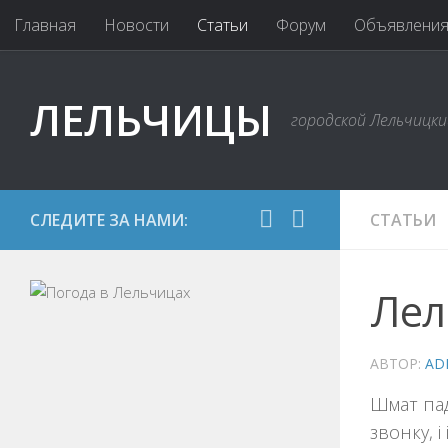
Главная
Новости
Статьи
Форум
Объявлени
ЛЕЛЬЧИЦЫ
городской Лельчицк
СЛЕДИТЕ ЗА НАМИ:
СТАТЬИ
Лел
АВТОР:
AD
Шмат пад
звонку, 