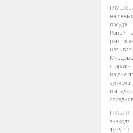
ГЛУШКЕВІ
на левым
пасудзін I
Раней па
рэшткi к
называец
Мясцовы 
старажыт
на дне я
супясчан
выпадкі 
сярэдняв
ГРАБЯНІ 
знаходзі
1976 г. П