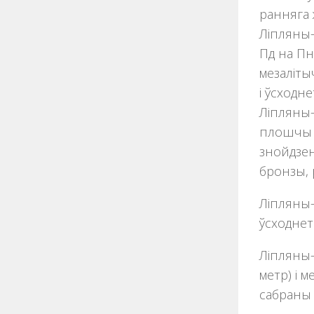
ранняга 
Ліпляны-
Пд на Пн
мезаліты
і ўсходн
Ліпляны-
плошчы 1
знойдзен
бронзы, 
Ліпляны-
ўсходнет
Ліпляны-
метр) і 
сабраны 