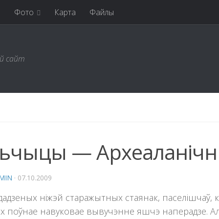
я
Фото
Карта
Файлы
ий сайт
ьчыцы — Археаланічн
MIN
·
07.10.2009
адзеных ніжэй старажытных стаянак, паселішчаў, к
і іх поўнае навуковае вывучэнне яшчэ наперадзе. Але