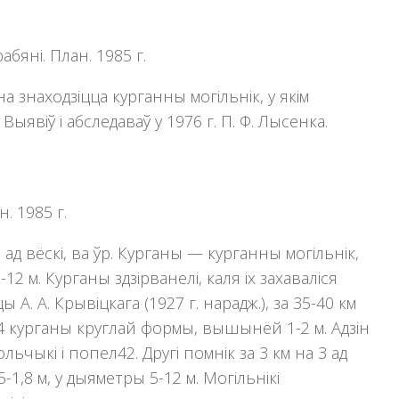
бяні. План. 1985 г.
іна знаходзіцца курганны могільнік, у якім
ыявіў і абследаваў у 1976 г. П. Ф. Лысенка.
. 1985 г.
ад вёскі, ва ўр. Курганы — курганны могільнік,
2 м. Курганы здзiрванелi, каля iх захавалiся
А. А. Крывiцкага (1927 г. нарадж.), за 35-40 км
а 34 курганы круглай формы, вышынёй 1-2 м. Адзiн
ьчыкi i попел42. Другі помнік за 3 км на З ад
,8 м, у дыяметры 5-12 м. Могiльнiкi