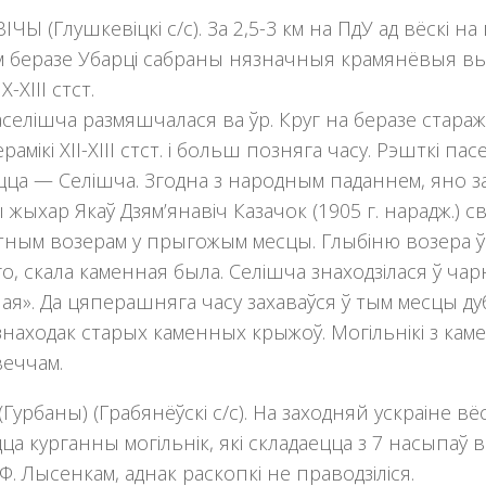
ЧЫ (Глушкевіцкі с/с). За 2,5-3 км на ПдУ ад вёскі 
 беразе Убарцi сабраны нязначныя крамянёвыя выра
X-XIII стст.
селiшча размяшчалася ва ўр. Круг на беразе старажы
ерамiкi XII-XIII стст. i больш позняга часу. Рэшткi 
ца — Селiшча. Згодна з народным паданнем, яно за
жыхар Якаў Дзям’янавіч Казачок (1905 г. нарадж.) с
ным возерам у прыгожым месцы. Глыбiню возера ў 
го, скала каменная была. Селiшча знаходзiлася ў чар
ая». Да цяперашняга часу захаваўся ў тым месцы дуб
знаходак старых каменных крыжоў. Могiльнiкi з кам
еччам.
(Гурбаны) (Грабянёўскі с/с). На заходняй ускраіне вё
цца курганны могільнік, які складаецца з 7 насыпаў
.Ф. Лысенкам, аднак раскопкi не праводзiлiся.