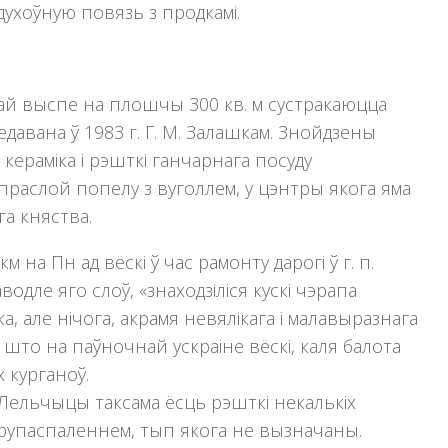
духоўную повязь з продкамі.
анай выспе на плошчы 300 кв. м сустракаюцца
едавана ў 1983 г. Г. М. Залашкам. Знойдзены
керамiка i рэшткi ганчарнага посуду
праслой попелу з вуголлем, у цэнтры якога яма
га княства.
м на Пн ад вёскі ў час рамонту дарогi ў г. п.
водле яго слоў, «знаходзiлiся кускi чэрапа
ка, але нiчога, акрамя невялiкага i малавыразнага
 што на паўночнай ускраiне вёскі, каля балота
 курганоў.
а Лельчыцы таксама ёсць рэшткi некалькiх
трупаспаленнем, тып якога не вызначаны.