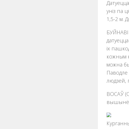
Датуецца
унiз па 
1,5-2 м.
БУЙНАВІЧ
датуецца 
iх пашко
кожным к
можна бы
Паводле к
людзей, 
ВОСАЎ (Сi
вышынёй 
Курганны 