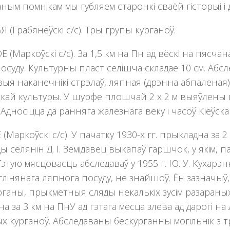
ным помнікам мы губляем старонкі сваёй гісторыі і 
 (Грабянёўскі с/с). Тры групы курганоў.
 (Маркоўскі с/с). За 1,5 км на Пн ад вёскі на пясч
посуду. Культурны пласт селiшча складае 10 см. Абсл
ыя наканечнiкi стрэлаў, ляпная (дрэнна абпаленая) 
скай культуры. У шурфе плошчай 2 х 2 м выяўлены 
 Адносiцца да ранняга жалезнага веку i часоў Кiеўска
Маркоўскі с/с). У пачатку 1930-х гг. прыкладна за 2 к
селянiн Д. І. Земiдавец выкапаў гаршчок, у якiм, па
 Гэтую мясцовасць абследаваў у 1955 г. Ю. У. Кухарэн
глiнянага ляпнога посуду, не знайшоў. Ён зазначыў,
урганы, прыкметныя сляды некалькiх зусiм разараных
а за 3 км на ПнУ ад гэтага месца злева ад дарогi н
х курганоў. Абследаваны бескурганны могiльнiк з 