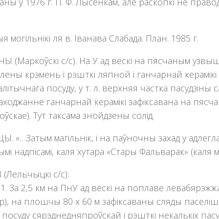
ны ў 1976 г. П. Ф. Лысенкам, але раскопкi не праводз
 могільнікі ля в. Іванава Слабада. План. 1985 г.
Ы (Маркоўскі с/с). На У ад вёскі на пясчаным узв
ены крэмень і рэшткі ляпной i ганчарнай керамiкi 
лiтычнага посуду, у т. л. верхняя частка пасудзіны
ходжанне ганчарнай керамiкi зафiксавана на пясчан
оўскае). Тут таксама знойдзены солiд.
. «…Затым магiльнiк, i на паўночны захад у адлегла
мi надпiсамi, каля хутара «Стары Фальварак» (каля м
(Лельчыцкі с/с):
1. За 2,5 км на ПнУ ад вёскі на поплаве левабярэ
тр), на плошчы 80 х 60 м зафіксаваны сляды паселіш
 посуду сярэднедняпроўскай і рэшткі некалькіх пас