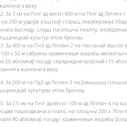
жалезнага веку.
2. За 3 км на ПнУ ад вёскі і 400 м на ПнУ ад Ліпля
 на 200 м уздоўж рэшткаў старыц левабярэжжа Уб
чнага выгляду, сляды паселішча неаліту, знойдзены
етшцінецкай культур эпохі бронзы.
3. За 400 м на ПнЗ ад Ліплян-2 на пясчанай выспе
00 х 50 м сабраны крамянёвыя вырабы мезалітычнаг
а 20 абломкаў посуду сярэднедняпроўскай і 15 абло
ранняга жалезнага веку.
4. За 200 м на ПдЗ ад Ліплян-3 на ўзвышшы плошчай
шцінецкай культуры эпохі бронзы.
5. За 2,5 км на ПнУ ад вёскі і 100 м ад Ліплян-4 па
месцамі пашкоджанага плато, на плошчы 200 х 70 м п
каля 80 абломкаў посуду і крамянёвыя вырабы ўсхо