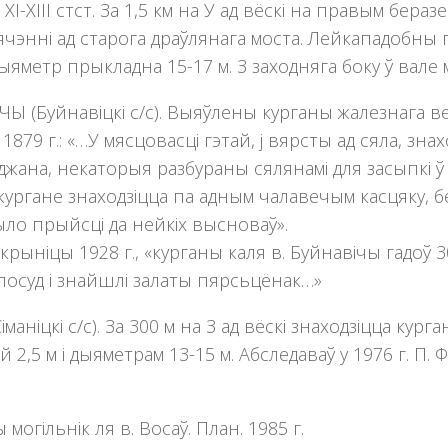
 XI-XIII стст. За 1,5 км на У ад вёскі на правым бе
цячэнні ад старога драўлянага моста. Лейкападоб
 Дыяметр прыкладна 15-17 м. З заходняга боку ў вале
Ы (Буйнавіцкі с/с). Выяўлены курганы жалезнага ве
1879 г.: «…У мясцовасцi гэтай, ј вярсты ад сяла, зн
джана, некаторыя разбураны сялянамi для засыпкi ў
ургане знаходзiцца па адным чалавечым касцяку, без 
ло прыйсцi да нейкiх высноваў».
рыніцы 1928 г., «курганы каля в. Буйнавiчы гадоў 30 
посуд i знайшлi залаты пярсьцёнак…»
манiцкi с/с). За 300 м на З ад вёскі знаходзіцца кур
2,5 м і дыяметрам 13-15 м. Абследаваў у 1976 г. П. Ф
могільнік ля в. Восаў. План. 1985 г.