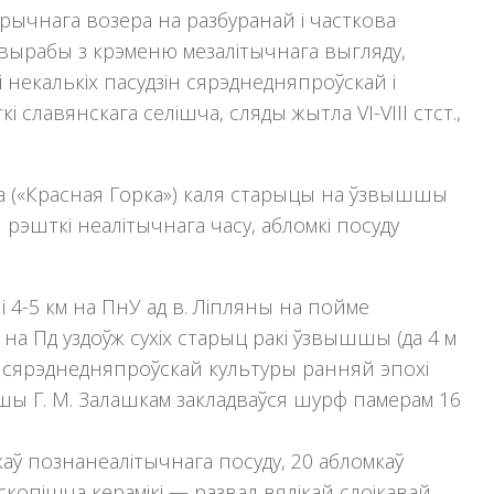
тарычнага возера на разбуранай і часткова
вырабы з крэменю мезалітычнага выгляду,
 некалькіх пасудзін сярэднедняпроўскай і
славянскага селішча, сляды жытла VI-VIII стст.,
рка («Красная Горка») каля старыцы на ўзвышшы
 рэшткі неалітычнага часу, абломкі посуду
ае і 4-5 км на ПнУ ад в. Лiпляны на пойме
а Пд уздоўж сухiх старыц ракi ўзвышшы (да 4 м
, сярэднедняпроўскай культуры ранняй эпохі
шшы Г. М. Залашкам закладваўся шурф памерам 16
каў познанеалiтычнага посуду, 20 абломкаў
скопішча керамiкi — развал вялiкай слоікавай