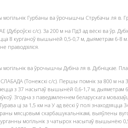
 могільнік Гурбаны ва ўрочышчы Струбачы ля в. Гра
 (Дуброўскі с/с). За 200 м на ПдЗ ад вёскі ва ўр. Дуб
цца 8 курганоў вышынёй 0,5-0,7 м, дыяметрам 6-8 м. В
не праводзіліся.
 могільнік ва ўрочышчы Дубіна ля в. Дубніцкае. План
СЛАБАДА (Тонежскi с/с). Першы помнік за 800 м на З 
даецца з 37 насыпаў вышынёй 0,6-1,7 м, дыяметрам 6-1
ўкоў. Згодна з паведамленнем беларускага мовазаўцы 
 Турава ці за 1,5 км на У ад вёскі ў полi знаходзяцц
бураны мясцовымi скарбашукальнiкамi, выяўлены вугол
курганны могільнік з чатырох насыпаў вышынёю 0,5-1