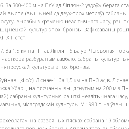
6. За 300-400 м на ПдУ ад Ліплян-2 уздоўж берага с
ай выспе (вышынёй да двух-трох метраў) сабраны 
посуду, вырабы з крэменю неалітычнага часу, рэшткі
шцінецкай культур эпохі бронзы. Зафіксаваны рэшткі 
I-XIII стст.
7. За 1,5 км на Пн ад Ліплян-6 ва ўр. Чырвоная Го
м), часткова разбураным дамбаю, сабраны культурныя
няпроўскай культуры эпохі бронзы.
уйнавiцкi с/с): Ліснае-1. За 1,5 км на ПнЗ ад в. Лісн
жжа Убарцi на пясчаным выцягнутым на 200 м з Пн н
ай) сабраны культурныя рэшткі неалітычнага часу
магчыма, мілаградскай культуры. У 1983 г. на ўзвы
. археолагамі на развеяных пясках сабрана 13 аблом
 сярэдняга перыяду бронзы. Апрача таго, выяўлена 