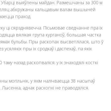
разе Убарцi выяўлены майдан. Размешчаны за 300 м
ны пляц абкружаны кальцавым валам вышынёй
 маецца праход.
ку ці сярэднявечча. Пісьмовае сведчанне пра іх
аходзiцца вялiкая група курганоў, большая частка
 ямах бульбы. Пры раскопах высветлiлася, што ў
усялякiх пры iх сродкаў i даспехаў, па якiх
таму назад раскопвалiся: у iх знаходзiлi косткi
ганны могільнік, у якiм налічваецца 38 насыпаў
. Лысенка, аднак раскопкi не праводзiлiся.