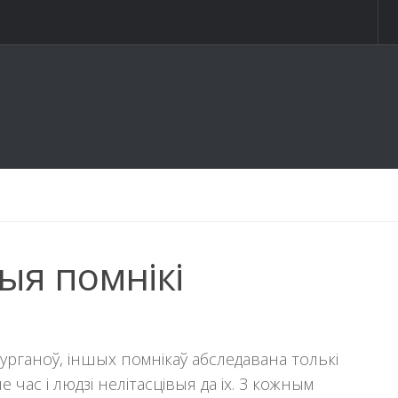
ыя помнікі
урганоў, іншых помнікаў абследавана толькі
 час і людзi нелітасцівыя да іх. З кожным