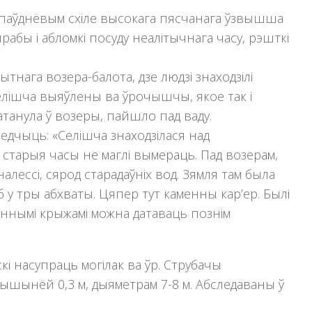
на паўднёвым схіле высокага пясчанага ўзвышша
бы і абломкі посуду неалітычнага часу, рэшткі
тнага возера-балота, дзе людзі знаходзiлi
паселiшча выяўлены ва ўрочышчы, якое так i
танула ў возеры, пайшло пад ваду.
ведчыць: «Селiшча знаходзiлася над
старыя часы не маглi вымераць. Пад возерам,
налессi, сярод старадаўнiх вод. Зямля там была
 у тры абхваты. Цяпер тут каменны кар’ер. Былі
еннымi крыжамi можна датаваць познiм
скі насупраць могілак ва ўр. Струбачы
 вышынёй 0,3 м, дыяметрам 7-8 м. Абследаваны ў