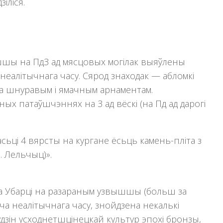
iлiся.
ышшы на ПдЗ ад мясцовых могілак выяўлены
неалітычнага часу. Сярод знаходак — абломкi
 са шнуравым i ямачным арнаментам.
ых патаўшчэннях на З ад вёскi (на Пд ад дарогi
сьцi 4 вярсты на кургане ёсьць камень-плiта з
. Лельчыц)».
жжа Убарці на разараным узвышшы (больш за
ча неалітычнага часу, знойдзена некалькі
удзін усходнетшцінецкай культур эпохі бронзы,