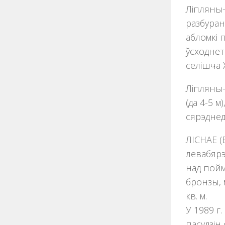
Ліпляны-
разбуран
абломкі 
ўсходнет
селішча XI
Ліпляны-
(да 4-5 
сярэднед
ЛІСНАЕ (Б
левабярэ
над пойм
бронзы, 
кв. м.
У 1989 г
пасудзін