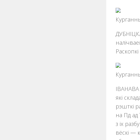
Курганны
ДУБНІЦКАЕ
налічвае
Раскопкі 
Курганны
ІВАНАВА 
які скла
рэшткi ра
на Пд ад
з іх раз
вёскі — 