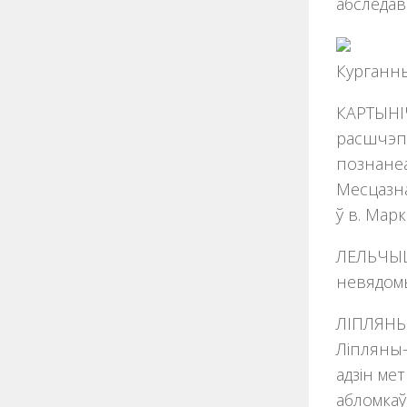
абследава
Курганныя
КАРТЫНІЧ
расшчэпл
познанеа
Месцазна
ў в. Марк
ЛЕЛЬЧЫЦЫ
невядомы
ЛІПЛЯНЫ 
Ліпляны-
адзін ме
абломкаў