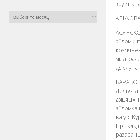
зруйнава
АЛЬХОВАЯ
АСЯНСКОЕ
абломкі 
крамянёв
мілаград
ад слупа.
БАРАВОЕ (
Лельчыцы 
дзiцяцi».
абломка 
ва ўр. К
Прыкладн
разараны