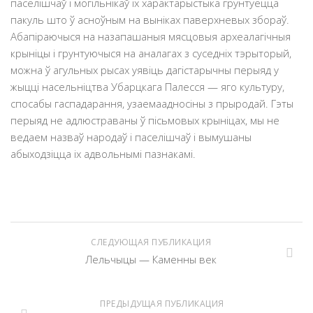
паселішчаў і могільнікаў іх характарыстыка грунтуецца
пакуль што ў асноўным на вынiках паверхневых збораў.
Абапіраючыся на назапашаныя мясцовыя археалагічныя
крыніцы і грунтуючыся на аналагах з суседніх тэрыторый,
можна ў агульных рысах уявіць дагістарычны перыяд у
жыцці насельніцтва Убарцкага Палесся — яго культуру,
спосабы гаспадарання, узаемаадносіны з прыродай. Гэты
перыяд не адлюстраваны ў пісьмовых крыніцах, мы не
ведаем назваў народаў і паселішчаў і вымушаны
абыходзіцца іх адвольнымі пазнакамі.
СЛЕДУЮЩАЯ ПУБЛИКАЦИЯ
Лельчыцы — Каменны век
ПРЕДЫДУЩАЯ ПУБЛИКАЦИЯ