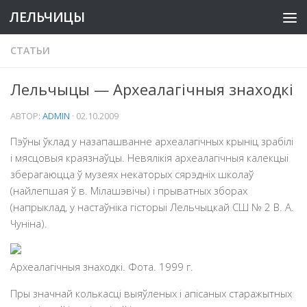
ЛЕЛЬЧИЦЫ
СТАТЬИ
Лельчыцы — Археалагічныя знаходкі
АВТОР:
ADMIN
·
02.10.2009
Пэўны ўклад у назапашванне археалагічных крыніц зрабілі
і мясцовыя краязнаўцы. Невялікія археалагічныя калекцыі
зберагаюцца ў музеях некаторых сярэдніх школаў
(найлепшая ў в. Мілашэвічы) і прыватных зборах
(напрыклад, у настаўніка гісторыі Лельчыцкай СШ № 2 В. А.
Чуніна).
Археалагічныя знаходкі. Фота. 1999 г.
Пры значнай колькасці выяўленых і апісаных старажытных