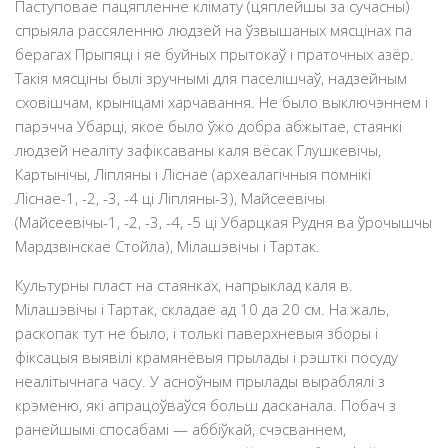
Паступовае пацяпленне клiмату (цяплейшы за сучасны)
спрыяла рассяленню людзей на ўзвышаных мясцiнах па
берагах Прыпяцi i яе буйных прытокаў і праточных азёр.
Такія мясціны былі зручнымі для паселішчаў, надзейным
сховішчам, крыніцамі харчавання. Не было выключэннем і
парэчча Убарці, якое было ўжо добра абжытае, стаянкі
людзей неалiту зафiксаваны каля вёсак Глушкевiчы,
Картынічы, Лiпляны і Лiснае (археалагічныя помнікі
Ліснае-1, -2, -3, -4 ці Ліпляны-3), Майсеевічы
(Майсеевічы-1, -2, -3, -4, -5 ці Убарцкая Рудня ва ўрочышчы
Мардзвінскае Стойла), Мiлашэвiчы і Тартак.
Культурны пласт на стаянках, напрыклад каля в.
Мiлашэвiчы i Тартак, складае ад 10 да 20 см. На жаль,
раскопак тут не было, і толькі паверхневыя зборы i
фiксацыя выявiлi крамянёвыя прылады i рэшткi посуду
неалiтычнага часу. У асноўным прылады выраблялі з
крэменю, які апрацоўваўся больш дасканала. Побач з
ранейшымі спосабамі — аббіўкай, счэсваннем,