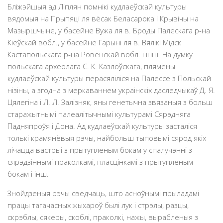
Блiжэйшыя ад Лiплян помнiкi кудлаеўскай культуры
вядомыя на Прыпяцi ля вёсак Беласарока і Крывiчы на
Мазыршчыне, у басейне Вужа ля в. Броды Палескага р-на
Кiеўскай вобл., у басейне Гарынi ля в. Вялiкi Мiдск
Кастапольскага р-на Ровенскай вобл. i iнш. На думку
польскага археолага С. К. Казлоўскага, плямёны
кудлаеўскай культуры перасялiлiся на Палессе з Польскай
нiзiны, а згодна з меркаваннем украiнскiх даследчыкаў Д. Я.
Цялегiна i Л. Л. Залiзняк, яны генетычна звязаныя з больш
старажытнымi палеалiтычнымi культурамi Сярэдняга
Падняпроўя i Дона. Ад кудлаеўскай культуры засталiся
толькi крамянёвыя рэчы, найбольш тыповымi сярод якiх
лiчацца вастрыi з прытупленым бокам у спалучэннi з
сярэдзiннымi праколкамi, пласцiнкамi з прытупленым
бокам i iнш.
Знойдзеныя рэчы сведчаць, што асноўнымi прыладамi
працы тагачасных жыхароў былi лук i стрэлы, разцы,
скрэблы, сякеры, скоблi, праколкi, нажы, вырабленыя з