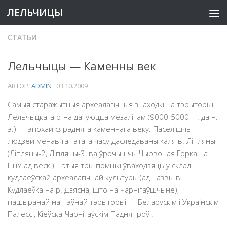
ЛЕЛЬЧИЦЫ
СТАТЬИ
Лельчыцы — Каменны век
АВТОР:
ADMIN
·
03.10.2009
Самыя старажытныя археалагічныя знаходкi на тэрыторыі
Лельчыцкага р-на датуюцца мезалітам (9000-5000 гг. да н.
э.) — эпохай сярэдняга каменнага веку. Паселiшчы
людзей менавiта гэтага часу даследаваны каля в. Лiпляны
(Ліпляны-2, Ліпляны-3, ва ўрочышчы Чырвоная Горка на
ПнУ ад вёскі). Гэтыя тры помнiкi ўваходзяць у склад
кудлаеўскай археалагiчнай культуры (ад назвы в.
Кудлаеўка на р. Дзясна, што на Чарнiгаўшчыне),
пашыранай на пэўнай тэрыторыі — Беларускiм i Украiнскiм
Палессi, Кiеўска-Чарнiгаўскiм Падняпроўi.