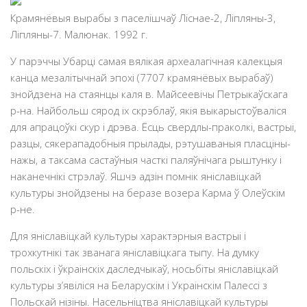
Крамянёвыя вырабы з паселiшчаў Ліснае-2, Лiпляны-3,
Лiпляны-7. Малюнак. 1992 г.
У парэччы Убарці самая вялікая археалагічная калекцыя
канца мезалітычнай эпохі (7707 крамянёвых вырабаў)
знойдзена на стаянцы каля в. Майсеевічы Петрыкаўскага
р-на. Найбольш сярод іх скрэблаў, якія выкарыстоўваліся
для апрацоўкі скур і дрэва. Ёсць свердлы-праколкі, вастрыі,
разцы, сякерападобныя прылады, рэтушаваныя пласціны-
нажы, а таксама састаўныя часткі паляўнічага рыштунку і
наканечнікі стрэлаў. Яшчэ адзін помнік яніславіцкай
культуры знойдзены на беразе возера Карма ў Олеўскім
р-не.
Для янiславiцкай культуры характэрныя вастрыi i
трохкутнiкi так званага янiславiцкага тыпу. На думку
польскiх i ўкраiнскiх даследчыкаў, носьбiты янiславiцкай
культуры з’явiлiся на Беларускiм i Украiнскiм Палессi з
Польскай нiзiны. Насельнiцтва янiславiцкай культуры