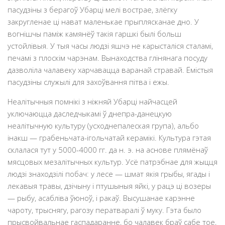
пасудзіны з берагоў Убарцi мелі вострае, злёгку
закругленае цi нават маленькае прыплясканае дно. У
вогнішчы паміж камянёў такія гаршкі былі больш
устойлівыя. У тыя часы людзі яшчэ не карысталіся сталамі,
печамі з плоскім чарэнам. Вынаходства глінянага посуду
дазволіла чалавеку харчавацца варанай стравай. Ёмістыя
пасудзіны служылі для захоўвання пітва і ежы.
Неалiтычныя помнiкi з нiжняй Убарцi найчасцей
уключаюцца даследчыкамi ў днепра-данецкую
неалiтычную культуру (усходнепалеская група), альбо
інакш — грабеньчата-ігольчатай керамікі. Культура гэтая
склалася тут у 5000-4000 гг. да н. э. на аснове плямёнаў
мясцовых мезалітычных культур. Усё патрэбнае для жыцця
людзі знаходзілі побач: у лесе — шмат якія грыбы, ягады і
лекавыя травы, дзічыну і птушыныя яйкі, у рацэ ці возеры
— рыбу, асабліва ўюноў, і ракаў. Высушанае карэнне
чароту, трыснягу, рагозу ператваралі ў муку. Гэта было
прысвойвальнае гаспадаранне, бо чалавек браў сабе тое,