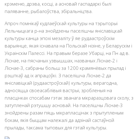
крэменю, дрэва, косцi, а асновай гаспадаркi былi
паляванне, рыбалоўства, збiральнiцтва.
Апроч помнікаў кудлаеўскай культуры на тэрыторыi
Лельчыцкага р-на знойдзены паселiшчы янiславiцкай
культуры канца эпохi мезалiту ў яе рудаастроўскiм
варыянце, якая iснавала на Польскай нiзiне, у Беларускiм i
Украiнскiм Палессi. На правым беразе Убарцi, на Пн ад в.
Лiснае, на пясчаных узвышшах, названых Лiснае-2 i
Лiснае-3, сабраны больш за 1200 крамянёвых прылад i
рэшткаў ад iх апрацоўкi. З паселiшча Лiснае-2 да
яніславіцкай (рудаастроўскай) культуры, верагодна,
адносяцца своеасаблiвыя вастрыi, зробленыя на
пласцiнках спосабам гэтак званага мiкраразцовага сколу, з
затупленай рэтушшу асновай. На паселiшчы Лiснае-3
знойдзены разам пяць мiкрапласцiнак з прытупленым
бокам, якiя быццам належалi да адзiнай састаўной
прылады, таксама тыповых для гэтай культуры.