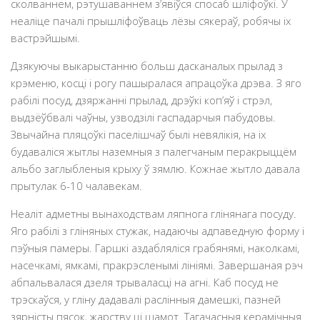
сколваннем, рэтушаваннем з’явіўся спосаб шліфоўкі. У
неаліце пачалі прышліфоўваць лёзы сякераў, робячы іх
вастрэйшымі.
Дзякуючы выкарыстанню больш дасканалых прылад з
крэменю, косці і рогу пашыралася апрацоўка дрэва. З яго
рабілі посуд, дзяржанні прылад, дрэўкі коп’яў і стрэл,
выдзёўбвалі чаўны, узводзілі гаспадарчыя пабудовы.
Звычайна пляцоўкі паселішчаў былі невялікія, на іх
будаваліся жытлы наземныя з палегчаным перакрыццём
альбо заглыбленыя крыху ў зямлю. Кожнае жытло давала
прытулак 6-10 чалавекам.
Неаліт адметны вынаходствам ляпнога глінянага посуду.
Яго рабілі з гліняных стужак, надаючы адпаведную форму і
пэўныя памеры. Гаршкi аздаблялiся грабянямі, наколкамi,
насечкамi, ямкамi, пракрэсленымi лiнiямi. Завершаная рэч
абпальвалася дзеля трываласці на агні. Каб посуд не
трэскаўся, у гліну дадавалі раслінныя дамешкі, пазней
зярністы пясок, жарству ці шамот. Тагачасныя керамiчныя