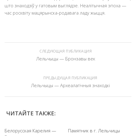
што знаходзіў у гатовым выглядзе. Неалітычная эпоха —
час росквiту мацярынска-родавага ладу жыцця.
СЛЕДУЮЩАЯ ПУБЛИКАЦИЯ
Лельчыцы — Бронзавы век
ПРЕДЫДУЩАЯ ПУБЛИКАЦИЯ
Лельчыцы — Археалагічныя знаходкі
ЧИТАЙТЕ ТАКЖЕ:
Белорусская Карелия —
Памятник в г. Лельчицы