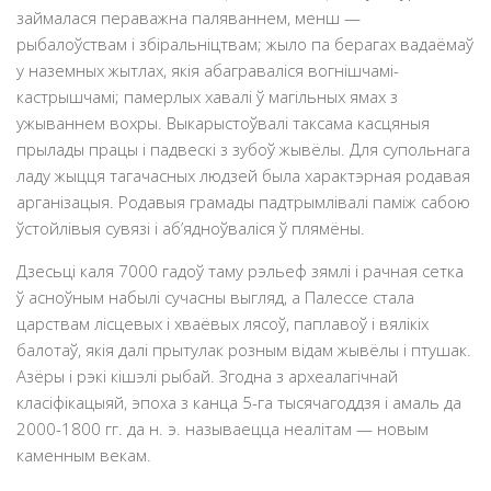
займалася пераважна паляваннем, менш —
рыбалоўствам i збiральнiцтвам; жыло па берагах вадаёмаў
у наземных жытлах, якiя абагравалiся вогнiшчамi-
кастрышчамi; памерлых хавалi ў магiльных ямах з
ужываннем вохры. Выкарыстоўвалi таксама касцяныя
прылады працы i падвескi з зубоў жывёлы. Для супольнага
ладу жыцця тагачасных людзей была характэрная родавая
арганізацыя. Родавыя грамады падтрымлівалі паміж сабою
ўстойлівыя сувязі і аб’ядноўваліся ў плямёны.
Дзесьцi каля 7000 гадоў таму рэльеф зямлi i рачная сетка
ў асноўным набылі сучасны выгляд, а Палессе стала
царствам лiсцевых i хваёвых лясоў, паплавоў і вялікіх
балотаў, якія далі прытулак розным відам жывёлы і птушак.
Азёры і рэкі кішэлі рыбай. Згодна з археалагiчнай
класiфiкацыяй, эпоха з канца 5-га тысячагоддзя i амаль да
2000-1800 гг. да н. э. называецца неалiтам — новым
каменным векам.