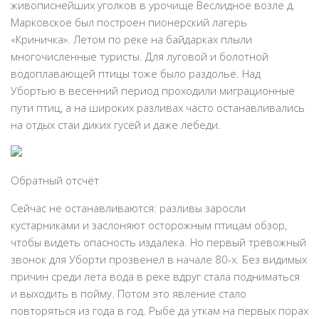
живописнейших уголков в урочище Веслидное возле д.
Марковское был построен пионерский лагерь
«Криничка». Летом по реке на байдарках плыли
многочисленные туристы. Для луговой и болотной
водоплавающей птицы тоже было раздолье. Над
Убортью в весенний период проходили миграционные
пути птиц, а на широких разливах часто останавливались
на отдых стаи диких гусей и даже лебеди.
Обратный отсчёт
Сейчас не останавливаются: разливы заросли
кустарниками и заслоняют осторожным птицам обзор,
чтобы видеть опасность издалека. Но первый тревожный
звонок для Уборти прозвенел в начале 80-х. Без видимых
причин среди лета вода в реке вдруг стала подниматься
и выходить в пойму. Потом это явление стало
повторяться из года в год. Рыбе да уткам на первых порах