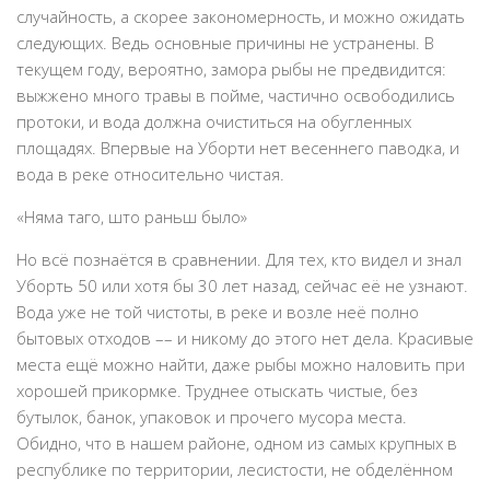
случайность, а скорее закономерность, и можно ожидать
следующих. Ведь основные причины не устранены. В
текущем году, вероятно, замора рыбы не предвидится:
выжжено много травы в пойме, частично освободились
протоки, и вода должна очиститься на обугленных
площадях. Впервые на Уборти нет весеннего паводка, и
вода в реке относительно чистая.
«Няма таго, што раньш было»
Но всё познаётся в сравнении. Для тех, кто видел и знал
Уборть 50 или хотя бы 30 лет назад, сейчас её не узнают.
Вода уже не той чистоты, в реке и возле неё полно
бытовых отходов –– и никому до этого нет дела. Красивые
места ещё можно найти, даже рыбы можно наловить при
хорошей прикормке. Труднее отыскать чистые, без
бутылок, банок, упаковок и прочего мусора места.
Обидно, что в нашем районе, одном из самых крупных в
республике по территории, лесистости, не обделённом