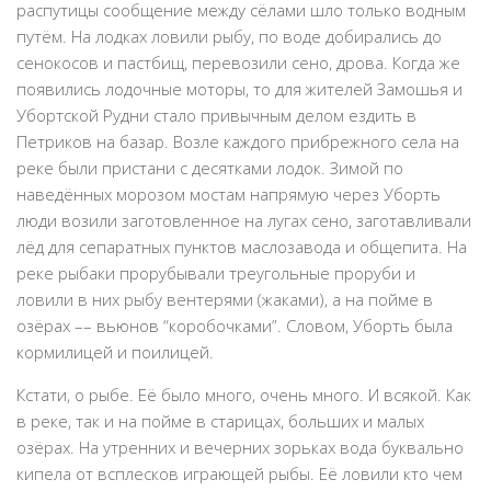
распутицы сообщение между сёлами шло только водным
путём. На лодках ловили рыбу, по воде добирались до
сенокосов и пастбищ, перевозили сено, дрова. Когда же
появились лодочные моторы, то для жителей Замошья и
Убортской Рудни стало привычным делом ездить в
Петриков на базар. Возле каждого прибрежного села на
реке были пристани с десятками лодок. Зимой по
наведённых морозом мостам напрямую через Уборть
люди возили заготовленное на лугах сено, заготавливали
лёд для сепаратных пунктов маслозавода и общепита. На
реке рыбаки прорубывали треугольные проруби и
ловили в них рыбу вентерями (жаками), а на пойме в
озёрах –– вьюнов “коробочками”. Словом, Уборть была
кормилицей и поилицей.
Кстати, о рыбе. Её было много, очень много. И всякой. Как
в реке, так и на пойме в старицах, больших и малых
озёрах. На утренних и вечерних зорьках вода буквально
кипела от всплесков играющей рыбы. Её ловили кто чем