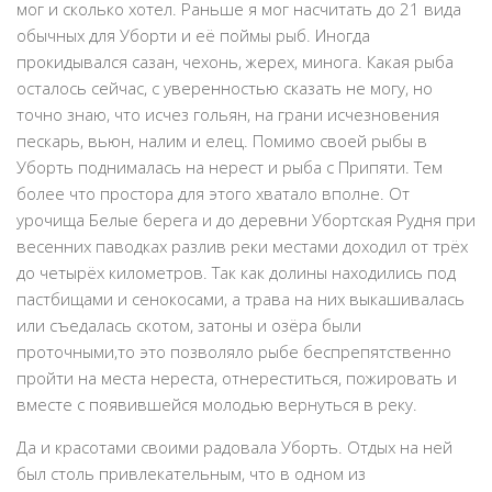
мог и сколько хотел. Раньше я мог насчитать до 21 вида
обычных для Уборти и её поймы рыб. Иногда
прокидывался сазан, чехонь, жерех, минога. Какая рыба
осталось сейчас, с уверенностью сказать не могу, но
точно знаю, что исчез гольян, на грани исчезновения
пескарь, вьюн, налим и елец. Помимо своей рыбы в
Уборть поднималась на нерест и рыба с Припяти. Тем
более что простора для этого хватало вполне. От
урочища Белые берега и до деревни Убортская Рудня при
весенних паводках разлив реки местами доходил от трёх
до четырёх километров. Так как долины находились под
пастбищами и сенокосами, а трава на них выкашивалась
или съедалась скотом, затоны и озёра были
проточными,то это позволяло рыбе беспрепятственно
пройти на места нереста, отнереститься, пожировать и
вместе с появившейся молодью вернуться в реку.
Да и красотами своими радовала Уборть. Отдых на ней
был столь привлекательным, что в одном из