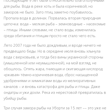
Последующие 9 лет были относительно благополучными
для рыбы. Вода в реке хоть и была коричневой, но
заморов не было. Зато птиц заметно поубавилось.
Пропала вода в долинах. Порвалась вторая природная
цепочка: вода – мелкая рыба – земноводные – насекомые
– птицы. Иными словами, не стало воды, изменилась
среда обитания и птицам просто не стало чего есть.
Лето 2007 года не было дождливым, и вроде ничего не
предвещало беды. Но в середине июля вновь хлынула
вода с верховьев, и тогда без вины украинской стороны
(умышленной или неумышленной), на мой взгляд, не
обошлось. Опять жара, гниющая и сжигающая кислород
«ржавая» тёмно-коричневая вода, сброс насыщенной
удобрениями и химикатами воды из мелиоративных
каналов – и вновь катастрофа для рыбы и птицы. Даже
ондатры и ужи дохли. Река из нерестовой превратилась в
убийцу рыбы.
Три случая замора рыбы на Уборти за 15 лет –– это уже не