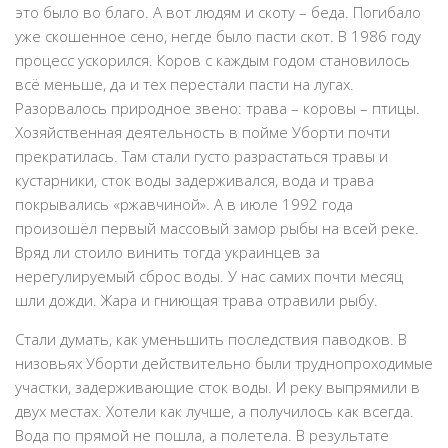
это было во благо. А вот людям и скоту – беда. Погибало
уже скошенное сено, негде было пасти скот. В 1986 году
процесс ускорился. Коров с каждым годом становилось
всё меньше, да и тех перестали пасти на лугах.
Разорвалось природное звено: трава – коровы – птицы.
Хозяйственная деятельность в пойме Уборти почти
прекратилась. Там стали густо разрастаться травы и
кустарники, сток воды задерживался, вода и трава
покрывались «ржавчиной». А в июле 1992 года
произошёл первый массовый замор рыбы на всей реке.
Вряд ли стоило винить тогда украинцев за
нерегулируемый сброс воды. У нас самих почти месяц
шли дожди. Жара и гниющая трава отравили рыбу.
Стали думать, как уменьшить последствия паводков. В
низовьях Уборти действительно были труднопроходимые
участки, задерживающие сток воды. И реку выпрямили в
двух местах. Хотели как лучше, а получилось как всегда.
Вода по прямой не пошла, а полетела. В результате