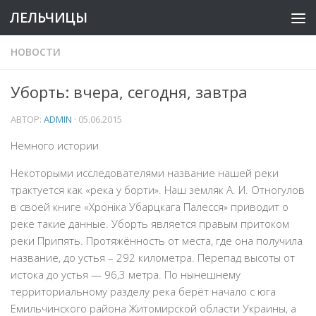
ЛЕЛЬЧИЦЫ
НОВОСТИ
Уборть: вчера, сегодня, завтра
АВТОР:
ADMIN
·
05.06.2015
Немного истории
Некоторыми исследователями название нашей реки
трактуется как «река у борти». Наш земляк А. И. Отногулов
в своей книге «Хроніка Убарцкага Палесся» приводит о
реке такие данные. Уборть является правым притоком
реки Припять. Протяжённость от места, где она получила
название, до устья – 292 километра. Перепад высоты от
истока до устья — 96,3 метра. По нынешнему
территориальному разделу река берёт начало с юга
Емильчинского района Житомирской области Украины, а