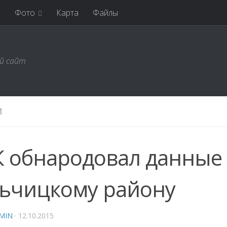
я
Фото
Карта
Файлы
ий сайт
И
 обнародовал данные 
ьчицкому району
MIN
·
12.10.2015