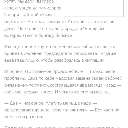
хотят. Мы дали им хлеба,
сала, огурцов да помидоров.
Говорят: «Домой хотим,
помогите». А как мы поможем? У них ни паспортов, ни
денег. Чего они по тому лесу бродили? Вроде бы
возвращаться в бригаду боялись…
В конце концов «путешественников» забрал из леса и
привез в деревню председатель сельсовета. Тогда же
вызвал милицию, чтобы разобралась в ситуации.
Впрочем, это странное происшествие — только часть
проблемы. Сама по себе массовая замена своей рабочей
силы на «импортную», состоявшаяся два месяца назад, —
событие неординарное. И чем-то же оно вызвано…
— Да им, наверное, платить меньше надо, —
предполагают деревенские «аналитики». — Вот частник
местных и разогнал.
Самые толковые из острожанских, говорят, устроились в