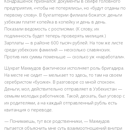
Кондрашенок признался: документы в сейфе головного
предприятия, «чтобы не потерялись», но «будут отданы по
первому слову». В бухгалтерии филиала божатся: деньги
узбекам платят копейка в копейку и день в день.
Показали ведомость с росписями. (К слову, их
подлинность будет теперь проверять милиция.)
Зарплаты — в районе 600 тысяч рублей. На том же листе
среди узбекских фамилий — несколько славянских.
Против них суммы поменьше — сколько уж «наработали».
Шухрат Махмудов фактически исполняет роль бригадира.
На месте не сидит — мелькает то здесь, то там на своем
серебристом «бусике». В разговоре со мной спокоен.
Деньги, мол, действительно отправляет в Узбекистан —
семьям молодых работников. Такой, дескать, был уговор с
их родителями, а на каждый отправленный рубль есть
квитанция о переводе.
— Понимаешь, тут все родственники, — Махмудов
пытается объяснить мне суть взаимоотношений внутри