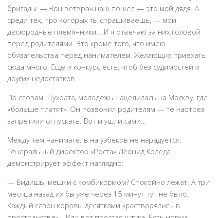
бригады. — Вон ветврач наш пошел — это мой дядя. А
среди тех, про которых ты спрашиваешь, — мои
двоюродные племянники… И я отвечаю за них головой
перед родителями. Это кроме того, что имею
обязательства перед нанимателем. Желающих приехать
сюда много. Еще и конкурс есть, чтоб без судимостей и
других недостатков…
По словам Шухрата, молодежь нацелилась на Москву, где
«больше платят». Он позвонил родителям — те наотрез
запретили отпускать. Вот и ушли сами…
Между тем наниматель на узбеков не нарадуется.
Генеральный директор «Роста» Леонид Коледа
демонстрирует эффект наглядно:
— Видишь, мешки с комбикормом? Спокойно лежат. А три
месяца назад их бы уже через 15 минут тут не было.
Каждый сезон коровы десятками «растворялись в
пространстве»… Или вот простая штука. Есть норма