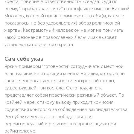
креста, поверив в ответственность ксендза. Судя по
всему, “зарабатывает очки” на конфликте именно Виталий
Мысонов, который нынче примеряет на себя (и, как мне
показалось, не без удовольствия) образ религиозной
жертвы. Как грамотный человек он не мог не понимать,
какой резонанс в православных Лельчицах вызовет
установка католического креста.
Сам себе указ
Ярким примером “готовности” сотрудничать с мест-ной
властью является позиция ксендза Виталия, которую он
занял в вопросах деятельности воскресной школы,
существующей при костёле. С его подачи она
представляет собой практически режимный объект. По
крайней мере, к такому выводу приходит комиссия
содействия контролю за соблюдением законодательства
Республики Беларусь о свободе совести,
вероисповеданий и религиозных организациях при
райисполкоме.