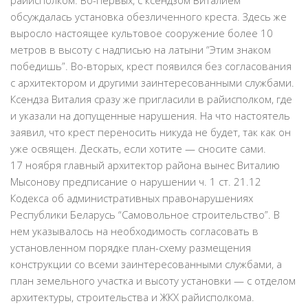
райисполком. Во-первых, с ксендзом Виталием
обсуждалась установка обезличенного креста. Здесь же
выросло настоящее культовое сооружение более 10
метров в высоту с надписью на латыни “Этим знаком
победишь”. Во-вторых, крест появился без согласования
с архитектором и другими заинтересованными службами.
Ксендза Виталия сразу же пригласили в райисполком, где
и указали на допущенные нарушения. На что настоятель
заявил, что крест переносить никуда не будет, так как он
уже освящен. Дескать, если хотите — сносите сами.
17 ноября главный архитектор района вынес Виталию
Мысонову предписание о нарушении ч. 1 ст. 21.12
Кодекса об административных правонарушениях
Республики Беларусь “Самовольное строительство”. В
нем указывалось на необходимость согласовать в
установленном порядке план-схему размещения
конструкции со всеми заинтересованными службами, а
план земельного участка и высоту установки — с отделом
архитектуры, строительства и ЖКХ райисполкома.