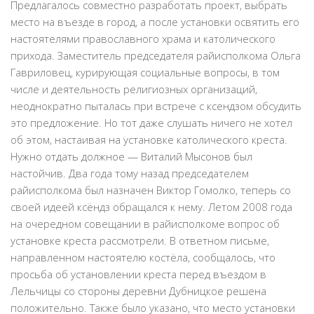
Предлагалось совместно разработать проект, выбрать
место на въезде в город, а после установки освятить его
настоятелями православного храма и католического
прихода. Заместитель председателя райисполкома Ольга
Гавриловец, курирующая социальные вопросы, в том
числе и деятельность религиозных организаций,
неоднократно пыталась при встрече с ксендзом обсудить
это предложение. Но тот даже слушать ничего не хотел
об этом, настаивая на установке католического креста.
Нужно отдать должное — Виталий Мысонов был
настойчив. Два года тому назад председателем
райисполкома был назначен Виктор Гомолко, теперь со
своей идеей ксёндз обращался к нему. Летом 2008 года
на очередном совещании в райисполкоме вопрос об
установке креста рассмотрели. В ответном письме,
направленном настоятелю костёла, сообщалось, что
просьба об установлении креста перед въездом в
Лельчицы со стороны деревни Дубницкое решена
положительно. Также было указано, что место установки