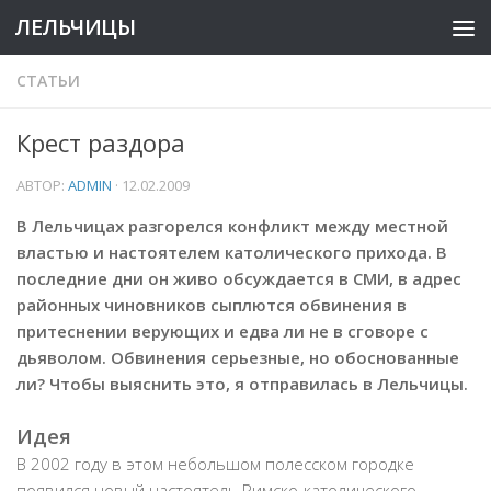
ЛЕЛЬЧИЦЫ
СТАТЬИ
Крест раздора
АВТОР:
ADMIN
·
12.02.2009
В Лельчицах разгорелся конфликт между местной
властью и настоятелем католического прихода. В
последние дни он живо обсуждается в СМИ, в адрес
районных чиновников сыплются обвинения в
притеснении верующих и едва ли не в сговоре с
дьяволом. Обвинения серьезные, но обоснованные
ли? Чтобы выяснить это, я отправилась в Лельчицы.
Идея
В 2002 году в этом небольшом полесском городке
появился новый настоятель Римско-католического