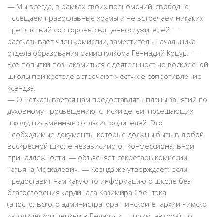
— Мы всегда, в рамках своих полномочий, свободно
посещаем православные храмы и не встречаем никаких
препятствий со стороны священнослужителей, —
рассказывает член комиссии, заместитель начальника
отдела образования райисполкома Геннадий Коцур. —
Все попытки познакомиться с деятельностью воскресной
школы при костёле встречают жест-кое сопротивление
ксендза.
— Он отказывается нам предоставлять планы занятий по
духовному просвещению, списки детей, посещающих
школу, письменные согласия родителей. Это
необходимые документы, которые должны быть в любой
воскресной школе независимо от конфессиональной
принадлежности, — объясняет секретарь комиссии
Татьяна Москалевич. — Ксёндз же утверждает: если
предоставит нам какую-то информацию о школе без
благословения кардинала Казимира Свёнтэка
(апостольского администратора Пинской епархии Римско-
католической церкви в Беларуси — прим. автора), то