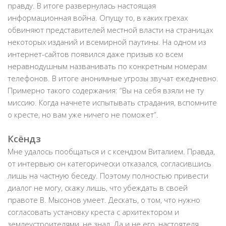
правду. В итоге развернулась настоящая
информационная война. Опущу то, в каких грехах
обвиняют представителей местной власти на страницах
некоторых изданий и всемирной паутины. На одном из
интернет-сайтов появился даже призыв ко всем
неравнодушным названивать по конкретным номерам
телефонов. В итоге анонимные угрозы звучат ежедневно.
Примерно такого содержания: “Вы на себя взяли не ту
миссию. Когда начнете испытывать страдания, вспомните
о кресте, но вам уже ничего не поможет”.
Ксёндз
Мне удалось пообщаться и с ксендзом Виталием. Правда,
от интервью он категорически отказался, согласившись
лишь на частную беседу. Поэтому полностью привести
диалог не могу, скажу лишь, что убеждать в своей
правоте В. Мысонов умеет. Дескать, о том, что нужно
согласовать установку креста с архитектором и
землеустроителями, не знал. Да и не его, настоятеля