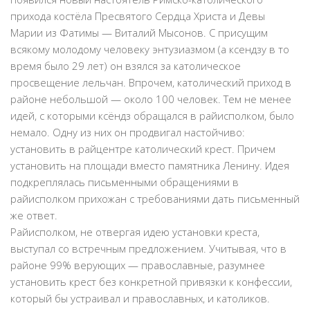
прихода костёла Пресвятого Сердца Христа и Девы
Марии из Фатимы — Виталий Мысонов. С присущим
всякому молодому человеку энтузиазмом (а ксендзу в то
время было 29 лет) он взялся за католическое
просвещение лельчан. Впрочем, католический приход в
районе небольшой — около 100 человек. Тем не менее
идей, с которыми ксёндз обращался в райисполком, было
немало. Одну из них он продвигал настойчиво:
установить в райцентре католический крест. Причем
установить на площади вместо памятника Ленину. Идея
подкреплялась письменными обращениями в
райисполком прихожан с требованиями дать письменный
же ответ.
Райисполком, не отвергая идею установки креста,
выступал со встречным предложением. Учитывая, что в
районе 99% верующих — православные, разумнее
установить крест без конкретной привязки к конфессии,
который бы устраивал и православных, и католиков.