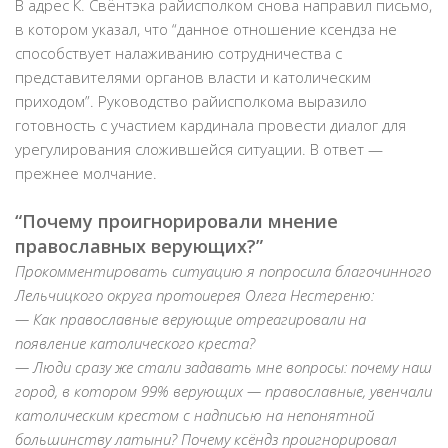
В адрес К. Свёнтэка райисполком снова направил письмо,
в котором указал, что “данное отношение ксендза не
способствует налаживанию сотрудничества с
представителями органов власти и католическим
приходом”. Руководство райисполкома выразило
готовность с участием кардинала провести диалог для
урегулирования сложившейся ситуации. В ответ —
прежнее молчание.
“Почему проигнорировали мнение
православных верующих?”
Прокомментировать ситуацию я попросила благочинного
Лельчицкого округа протоиерея Олега Нестереню:
— Как православные верующие отреагировали на
появление католического креста?
— Люди сразу же стали задавать мне вопросы: почему наш
город, в котором 99% верующих — православные, увенчали
католическим крестом с надписью на непонятной
большинству латыни? Почему ксёндз проигнорировал