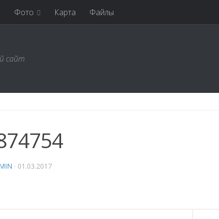
я
Фото
Карта
Файлы
ий сайт
874754
MIN
·
01.03.2017