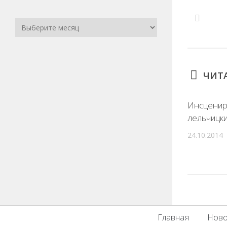
ЧИТА
Инсценир
лельчицк
24.10.2014
Главная
Ново