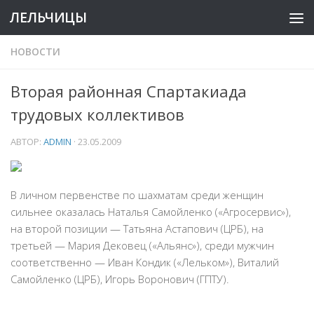
ЛЕЛЬЧИЦЫ
НОВОСТИ
Вторая районная Спартакиада
трудовых коллективов
АВТОР:
ADMIN
·
23.05.2009
В личном первенстве по шахматам среди женщин
сильнее оказалась Наталья Самойленко («Агросервис»),
на второй позиции — Татьяна Астапович (ЦРБ), на
третьей — Мария Дековец («Альянс»), среди мужчин
соответственно — Иван Кондик («Лельком»), Виталий
Самойленко (ЦРБ), Игорь Воронович (ГПТУ).