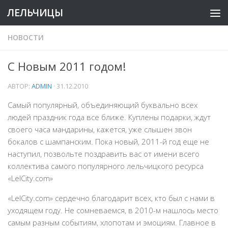
ЛЕЛЬЧИЦЫ
НОВОСТИ
С Новым 2011 годом!
АВТОР:
ADMIN
·
31.12.2010
Самый популярный, объединяющий буквально всех
людей праздник года все ближе. Куплены подарки, ждут
своего часа мандарины, кажется, уже слышен звон
бокалов с шампанским. Пока новый, 2011-й год еще не
наступил, позвольте поздравить вас от имени всего
коллектива самого популярного лельчицкого ресурса
«LelCity.com»
«LelCity.com» сердечно благодарит всех, кто был с нами в
уходящем году. Не сомневаемся, в 2010-м нашлось место
самым разным событиям, хлопотам и эмоциям. Главное в