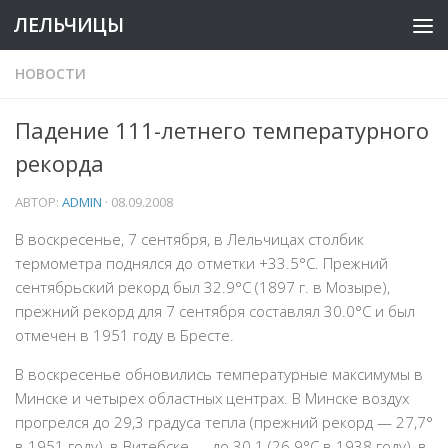
ЛЕЛЬЧИЦЫ
НОВОСТИ
Падение 111-летнего температурного
рекорда
АВТОР:
ADMIN
·
08.09.2008
В воскресенье, 7 сентября, в Лельчицах столбик
термометра поднялся до отметки +33.5°C. Прежний
сентябрьский рекорд был 32.9°C (1897 г. в Мозыре),
прежний рекорд для 7 сентября составлял 30.0°C и был
отмечен в 1951 году в Бресте.
В воскресенье обновились температурные максимумы в
Минске и четырех областных центрах. В Минске воздух
прогрелся до 29,3 градуса тепла (прежний рекорд — 27,7°
в 1951 году), в Витебске — до 30.1 (26.9°C в 1938 году), в