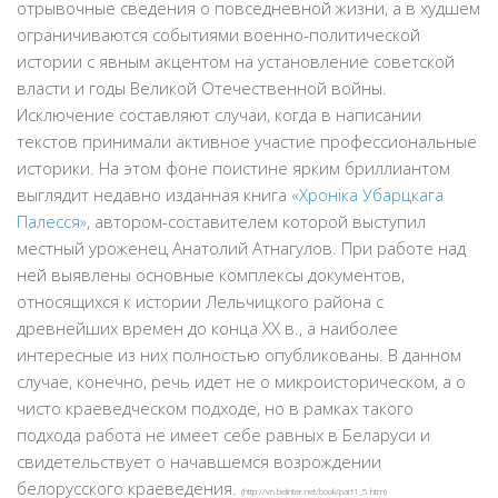
отрывочные сведения о повседневной жизни, а в худшем
ограничиваются событиями военно-политической
истории с явным акцентом на установление советской
власти и годы Великой Отечественной войны.
Исключение составляют случаи, когда в написании
текстов принимали активное участие профессиональные
историки. На этом фоне поистине ярким бриллиантом
выглядит недавно изданная книга
«Хроніка Убарцкага
Палесся»
, автором-составителем которой выступил
местный уроженец
Анатолий Атнагулов
. При работе над
ней выявлены основные комплексы документов,
относящихся к истории Лельчицкого района с
древнейших времен до конца ХХ в., а наиболее
интересные из них полностью опубликованы. В данном
случае, конечно, речь идет не о микроисторическом, а о
чисто краеведческом подходе, но в рамках такого
подхода работа не имеет себе равных в Беларуси и
свидетельствует о начавшемся возрождении
белорусского краеведения.
(http://vn.belinter.net/book/part1_5.htm)