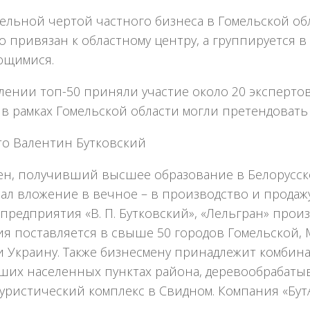
льной чертой частного бизнеса в Гомельской обл
 привязан к областному центру, а группируется в
ющимися.
лении топ-50 приняли участие около 20 экспертов
в рамках Гомельской области могли претендовать
то Валентин Бутковский
н, получивший высшее образование в Белорусском
лал вложение в вечное – в производство и продаж
 предприятия «В. П. Бутковский», «Лельгран» про
я поставляется в свыше 50 городов Гомельской, М
и Украину. Также бизнесмену принадлежит комбин
ших населенных пунктах района, деревообрабаты
уристический комплекс в Свидном. Компания «Бут