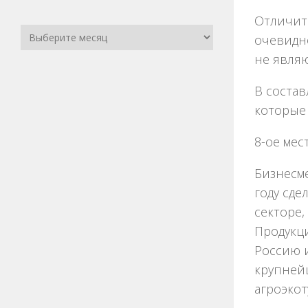
Отличите
очевидно
не явля
В состав
которые 
8-ое мес
Бизнесме
году сде
секторе,
Продукци
Россию 
крупней
агроэкот