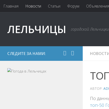
Главная
Новости
Статьи
Форум
Объявлени
ЛЕЛЬЧИЦЫ
городской Лельчицк
СЛЕДИТЕ ЗА НАМИ:
НОВОСТ
ТОП
АВТОР:
AD
По данны
топ-50 Г