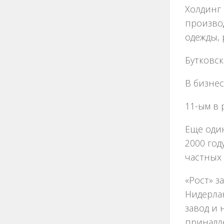
Холдинг
производ
одежды, 
Бутковск
В бизнес
11-ым в 
Еще один
2000 год
частных
«Рост» з
Нидерла
завод и 
принадл