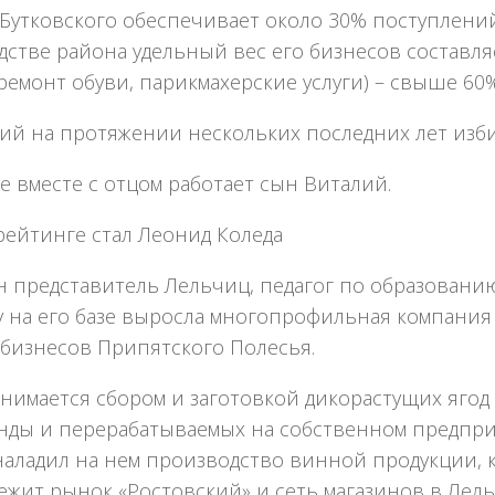
 Бутковского обеспечивает около 30% поступлен
стве района удельный вес его бизнесов составляе
ремонт обуви, парикмахерские услуги) – свыше 60%
ий на протяжении нескольких последних лет изби
е вместе с отцом работает сын Виталий.
рейтинге стал Леонид Коледа
 представитель Лельчиц, педагог по образованию,
у на его базе выросла многопрофильная компания
 бизнесов Припятского Полесья.
анимается сбором и заготовкой дикорастущих ягод
нды и перерабатываемых на собственном предпри
наладил на нем производство винной продукции, 
ежит рынок «Ростовский» и сеть магазинов в Лел