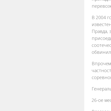
перевоз
В 2004 г
известен
Правда, 
присоеди
соотечес
обвинили
Впрочем,
частност
соревно
Генераль
26-ое м