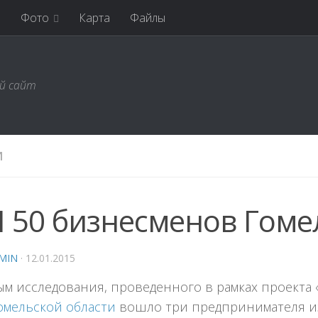
я
Фото
Карта
Файлы
ий сайт
И
 50 бизнесменов Гоме
MIN
·
12.01.2015
м исследования, проведенного в рамках проекта «Б
омельской области
вошло три предпринимателя и