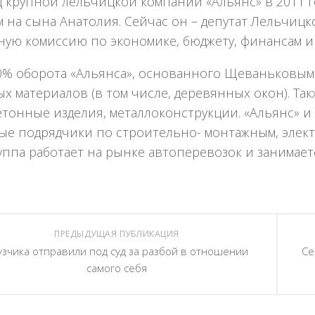
ц крупной лельчицкой компании «Альянс» в 2011 
 на сына Анатолия. Сейчас он – депутат Лельчицк
ную комиссию по экономике, бюджету, финансам и
% оборота «Альянса», основанного Щеваньковым в
х материалов (в том числе, деревянных окон). Т
тонные изделия, металлоконструкции. «Альянс» и
ые подрядчики по строительно- монтажным, элект
уппа работает на рынке автоперевозок и занимае
ПРЕДЫДУЩАЯ ПУБЛИКАЦИЯ
узчика отправили под суд за разбой в отношении
Се
самого себя