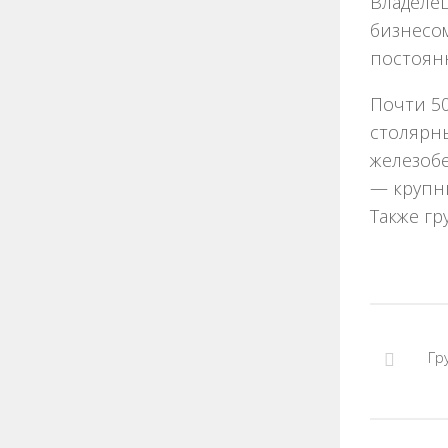
Владеле
бизнесом
постоян
Почти 50
столярны
железобе
— крупн
Также гр
Гр