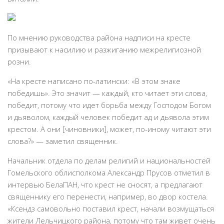
По мнению руководства района надписи на кресте
призывают к насилию и разжиганию межрелигиозной
розни.
«На кресте написано по-латински: «В этом знаке
победишь». Это значит — каждый, кто читает эти слова,
победит, потому что идет борьба между Господом Богом
и дьяволом, каждый человек победит ад и дьявола этим
крестом. А они [чиновники], может, по-иному читают эти
слова?» — заметил священник.
Начальник отдела по делам религий и национальностей
Гомельского облисполкома Александр Прусов отметил в
интервью БелаПАН, что крест не сносят, а предлагают
священнику его перенести, например, во двор костела.
«Ксендз самовольно поставил крест, начали возмущаться
жители Лельчицкого района, потому что там живет очень