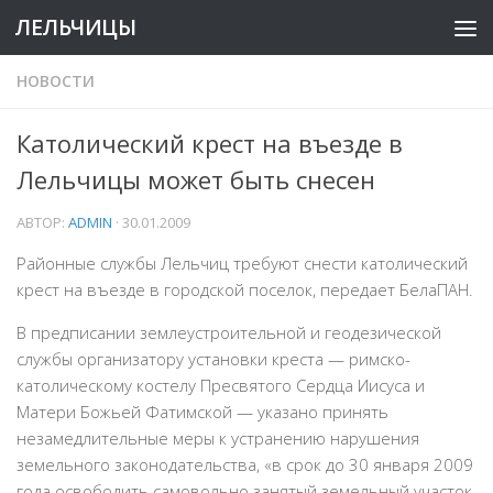
ЛЕЛЬЧИЦЫ
НОВОСТИ
Католический крест на въезде в
Лельчицы может быть снесен
АВТОР:
ADMIN
·
30.01.2009
Районные службы Лельчиц требуют снести католический
крест на въезде в городской поселок, передает БелаПАН.
В предписании землеустроительной и геодезической
службы организатору установки креста — римско-
католическому костелу Пресвятого Сердца Иисуса и
Матери Божьей Фатимской — указано принять
незамедлительные меры к устранению нарушения
земельного законодательства, «в срок до 30 января 2009
года освободить самовольно занятый земельный участок