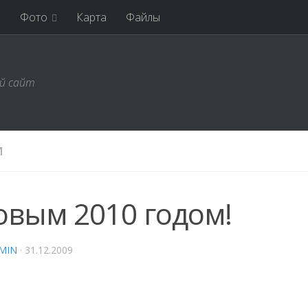
я
Фото
Карта
Файлы
ий сайт
И
овым 2010 годом!
MIN
·
31.12.2009