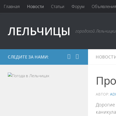
Главная
Новости
Статьи
Форум
Объявлени
ЛЕЛЬЧИЦЫ
городской Лельчицк
СЛЕДИТЕ ЗА НАМИ:
НОВОСТ
Про
АВТОР:
AD
Дорогие
каникула