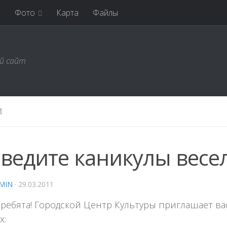
я
Фото
Карта
Файлы
ий сайт
И
ведите каникулы весел
MIN
·
29.03.2011
 ребята! Городской Центр Культуры приглашает в
х: