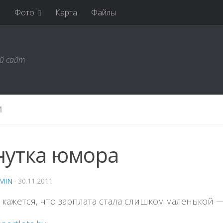
я
Фото
Карта
Файлы
ий сайт
И
утка юмора
MIN
·
30.11.2011
 кажется, что зарплата стала слишком маленькой —