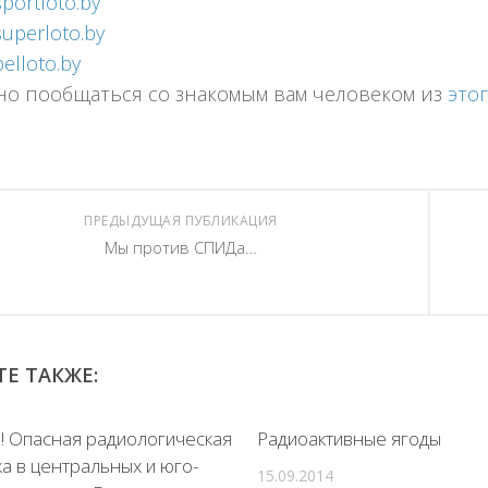
portloto.by
uperloto.by
elloto.by
но пообщаться со знакомым вам человеком из
это
ПРЕДЫДУЩАЯ ПУБЛИКАЦИЯ
Мы против СПИДа…
Е ТАКЖЕ:
! Опасная радиологическая
Радиоактивные ягоды
а в центральных и юго-
15.09.2014