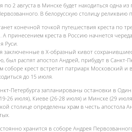
я по 2 августа в Минске будет находиться одна и
ервозванного. В белорусскую столицу реликвию п
анет конечной точкой путешествия креста по тре
. А принесением креста в Россию начнется черед
я Руси.
я заключенные в X-образный кивот сохранившиеся
, был распят апостол Андрей, прибудут в Санкт-
м соборе крест встретит патриарх Московский и 
ходиться до 15 июля.
нкт-Петербурга запланированы остановки в Одинцо
19-26 июля), Киеве (26-28 июля) и Минске (29 июл
кой столице определены храм в честь апостола А
тых.
стоянно хранится в соборе Андрея Первозванного