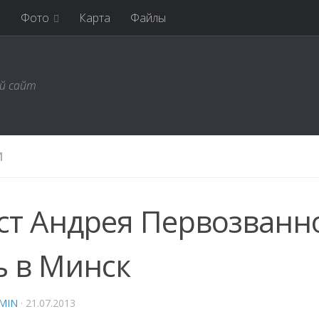
я
Фото
Карта
Файлы
ий сайт
И
ст Андрея Первозванн
ь в Минск
MIN
·
21.07.2013