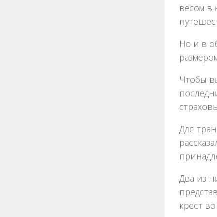
весом в 
путешест
Но и в о
размером
Чтобы в
последни
страховы
Для тра
рассказа
принадл
Два из н
представ
крест во