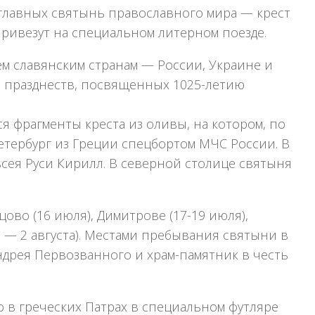
з главных святынь православного мира — крест
ривезут на специальном литерном поезде.
м славянским странам — России, Украине и
а празднеств, посвященных 1025-летию
 фрагменты креста из оливы, на котором, по
Петербург из Греции спецбортом МЧС России. В
всея Руси Кирилл. В северной столице святыня
во (16 июля), Димитрове (17-19 июля),
я — 2 августа). Местами пребывания святыни в
ндрея Первозванного и храм-памятник в честь
 в греческих Патрах в специальном футляре