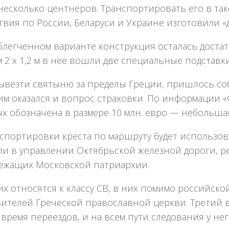
несколько центнеров. Транспортировать его в та
вия по России, Беларуси и Украине изготовили 
блегченном варианте конструкция осталась достат
 2 х 1,2 м в нее вошли две специальные подстав
ывезти святыню за пределы Греции, пришлось соб
м оказался и вопрос страховки. По информации «
х обозначена в размере 10 млн. евро — небольшая 
нспортировки креста по маршруту будет использо
ли в управлении Октябрьской железной дороги, ре
ежащих Московской патриархии.
их относятся к классу СВ, в них помимо российско
ителей Греческой православной церкви. Третий в
 время переездов, и на всем пути следования у не