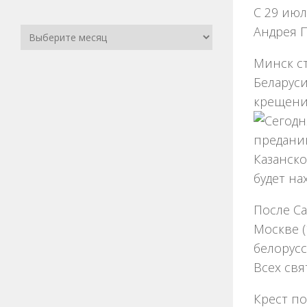
С 29 июл
Андрея П
Минск ст
Беларуси
крещени
Сегодн
преданию
Казанско
будет на
После Са
Москве (
белорусс
Всех свя
Крест по