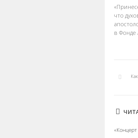
«Принесе
что духо
апостоло
в Фонде
Ка
ЧИТА
«Концерт 