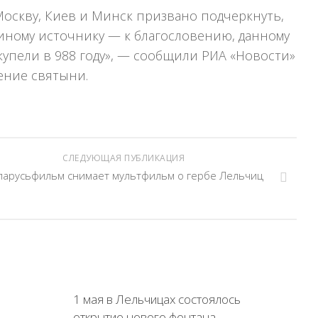
Москву, Киев и Минск призвано подчеркнуть,
диному источнику — к благословению, данному
купели в 988 году», — сообщили РИА «Новости»
ение святыни.
СЛЕДУЮЩАЯ ПУБЛИКАЦИЯ
ларусьфильм снимает мультфильм о гербе Лельчиц
1 мая в Лельчицах состоялось
открытие нового фонтана