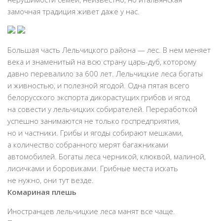
замочная традиция живет даже у нас.
Большая часть Лельчицкого района — лес. В нем меняет
века и знаменитый на всю страну царь-дуб, которому
давно перевалило за 600 лет. Лельчицкие леса богаты
и живностью, и полезной ягодой. Одна пятая всего
белорусского экспорта дикорастущих грибов и ягод
на совести у лельчицких собирателей. Переработкой
успешно занимаются не только госпредприятия,
но и частники. Грибы и ягоды собирают мешками,
а количество собранного мерят багажниками
автомобилей. Богаты леса черникой, клюквой, малиной,
лисичками и боровиками. Грибные места искать
не нужно, они тут везде.
Комариная плешь
Иностранцев лельчицкие леса манят все чаще.