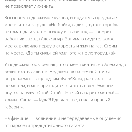
не позволяет лихачить.
Высыпаем содержимое кузова, и водитель предлагает
мне взяться за руль. «Не бойся, садись, тут же коробка
автомат, да и я ж не выхожу из кабины», — говорит
работник завода Александр. Занимаю водительское
место, включаю первую скорость и жму на газ. Стоим
на месте. «Да ты сильней жми, это ж не легковушка!»
У подножия горы решаю, что с меня хватит, но Александр
велит ехать дальше. Недалеко до конечной точки
встречаемся с еще одним «БелАЗом», разъехаться
не можем, и мне приходится съехать в лес. Эмоции
рвутся наружу. «Стой! Стой! Правый габарит смотри! —
кричит Саша. — Куда?! Едь дальше, спасли правый
габарит».
На финише — волнение и непередаваемые ощущения
от парковки тридцатитонного гиганта.