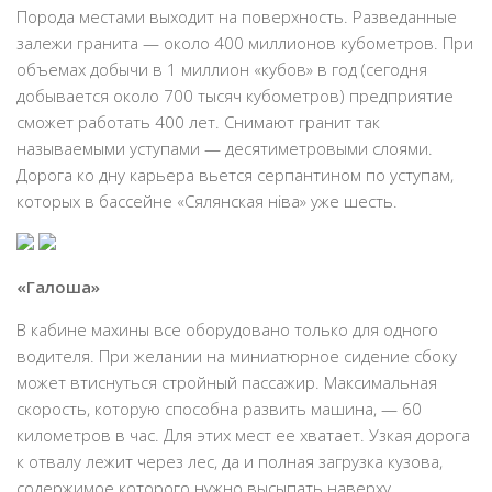
Порода местами выходит на поверхность. Разведанные
залежи гранита — около 400 миллионов кубометров. При
объемах добычи в 1 миллион «кубов» в год (сегодня
добывается около 700 тысяч кубометров) предприятие
сможет работать 400 лет. Снимают гранит так
называемыми уступами — десятиметровыми слоями.
Дорога ко дну карьера вьется серпантином по уступам,
которых в бассейне «Сялянская ніва» уже шесть.
«Галоша»
В кабине махины все оборудовано только для одного
водителя. При желании на миниатюрное сидение сбоку
может втиснуться стройный пассажир. Максимальная
скорость, которую способна развить машина, — 60
километров в час. Для этих мест ее хватает. Узкая дорога
к отвалу лежит через лес, да и полная загрузка кузова,
содержимое которого нужно высыпать наверху,