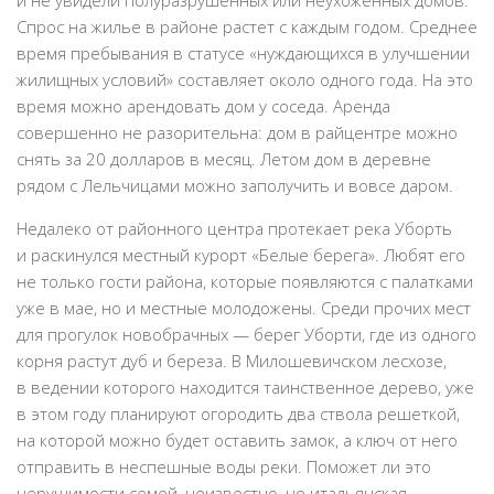
и не увидели полуразрушенных или неухоженных домов.
Спрос на жилье в районе растет с каждым годом. Среднее
время пребывания в статусе «нуждающихся в улучшении
жилищных условий» составляет около одного года. На это
время можно арендовать дом у соседа. Аренда
совершенно не разорительна: дом в райцентре можно
снять за 20 долларов в месяц. Летом дом в деревне
рядом с Лельчицами можно заполучить и вовсе даром.
Недалеко от районного центра протекает река Уборть
и раскинулся местный курорт «Белые берега». Любят его
не только гости района, которые появляются с палатками
уже в мае, но и местные молодожены. Среди прочих мест
для прогулок новобрачных — берег Уборти, где из одного
корня растут дуб и береза. В Милошевичском лесхозе,
в ведении которого находится таинственное дерево, уже
в этом году планируют огородить два ствола решеткой,
на которой можно будет оставить замок, а ключ от него
отправить в неспешные воды реки. Поможет ли это
нерушимости семей, неизвестно, но итальянская