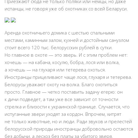
Приезжают сюда не только поляки или немцы, но даже
испанцы, не говоря уже об охотниках со всей Беларуси.
Аренда охотничьего домика с шестью спальными
местами, каминным залом, кухней и достойным санузлом
стоит всего 120 тыс. белорусских рублей в сутки.
Но главное в охоте — это зверь. И с этим проблем нет:
хочешь — на кабана, косулю, бобра, лося или волка,
а хочешь — на глухаря или тетерева охоться.
Иностранцы прицеливают чаще лося, глухаря и тетерева.
Белорусы уважают охоту на волка. Благо охотиться
просто. Главное — четко поставить задачу егерю: он
к дичи подведет, а там уже все зависит от точности
стрелка и близости к украинской границе. Случается, что
испуганные звери уходят за кордон. Впрочем, хитрят
не только животные, но и люди. Ради звуков и прелестей
белорусской природы иностранцы добровольно остаются
без добычи, а лесхоз без платы за убитого зверя.