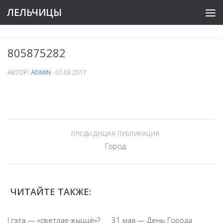
ЛЕЛЬЧИЦЫ
805875282
АВТОР:
ADMIN
·
01.03.2017
ПРЕДЫДУЩАЯ ПУБЛИКАЦИЯ
Город
ЧИТАЙТЕ ТАКЖЕ:
I гэта — «светлае жыццё»?
31 мая — День Города