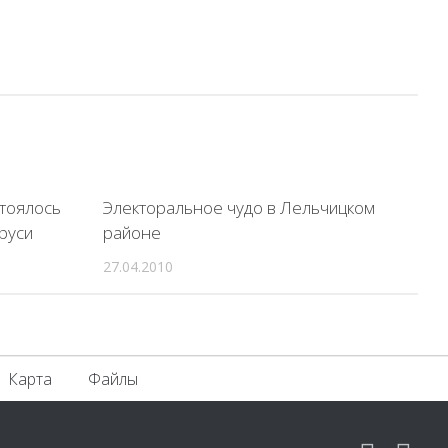
стоялось
Электоральное чудо в Лельчицком
руси
районе
27.04.2010
Карта
Файлы