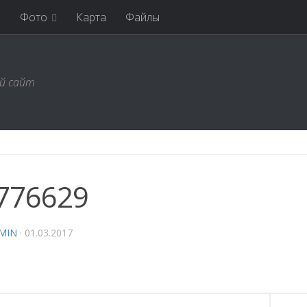
я
Фото
Карта
Файлы
ий сайт
776629
MIN
·
01.03.2017