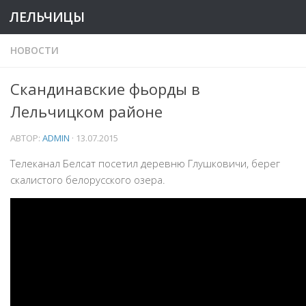
ЛЕЛЬЧИЦЫ
НОВОСТИ
Скандинавские фьорды в
Лельчицком районе
АВТОР:
ADMIN
·
13.07.2015
Телеканал Белсат посетил деревню Глушковичи, берег
скалистого белорусского озера.