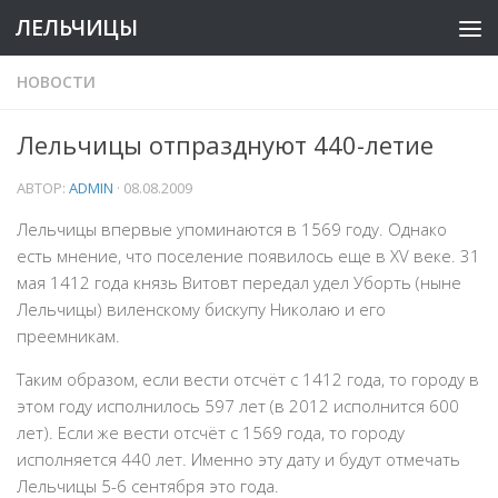
ЛЕЛЬЧИЦЫ
НОВОСТИ
Лельчицы отпразднуют 440-летие
АВТОР:
ADMIN
·
08.08.2009
Лельчицы впервые упоминаются в 1569 году. Однако
есть мнение, что поселение появилось еще в XV веке. 31
мая 1412 года князь Витовт передал удел Уборть (ныне
Лельчицы) виленскому бискупу Николаю и его
преемникам.
Таким образом, если вести отсчёт с 1412 года, то городу в
этом году исполнилось 597 лет (в 2012 исполнится 600
лет). Если же вести отсчёт с 1569 года, то городу
исполняется 440 лет. Именно эту дату и будут отмечать
Лельчицы 5-6 сентября это года.