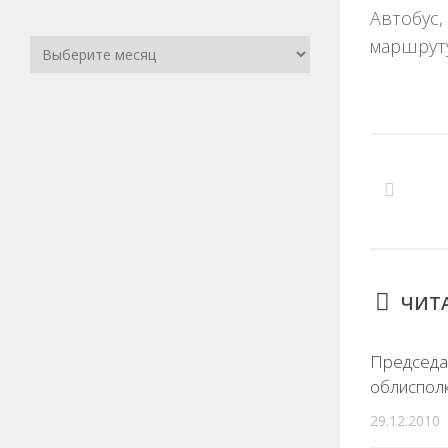
Автобус,
маршруту
ЧИТА
Председа
облиспол
29.12.2010