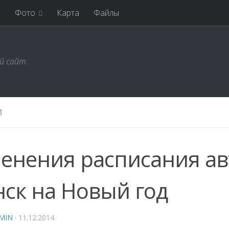
я
Фото
Карта
Файлы
ий сайт
И
енения расписания ав
ск на Новый год
MIN
·
11.12.2014