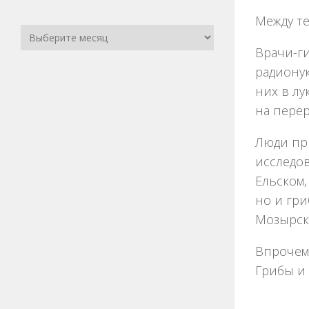
Между те
Врачи-г
радионук
них в лу
на перер
Люди при
исследов
Ельском,
но и гри
Мозырск
Впрочем,
Грибы и