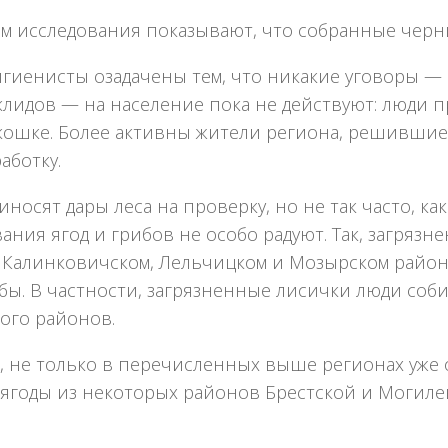
м исследования показывают, что собранные черн
игиенисты озадачены тем, что никакие уговоры —
лидов — на население пока не действуют: люди пр
кошке. Более активны жители региона, решившие 
аботку.
носят дары леса на проверку, но не так часто, ка
ания ягод и грибов не особо радуют. Так, загряз
 Калинковичском, Лельчицком и Мозырском района
бы. В частности, загрязненные лисички люди соб
ого районов.
 не только в перечисленных выше регионах уже 
 ягоды из некоторых районов Брестской и Могиле