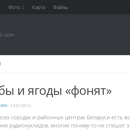
я
Фото
Карта
Файлы
ий сайт
И
бы и ягоды «фонят»
MIN
·
13.07.2012
всех городах и районных центрах Беларуси есть 
ие радионуклидов, многие почему-то не спешат эт