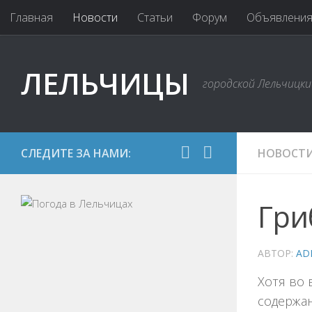
Главная
Новости
Статьи
Форум
Объявлени
ЛЕЛЬЧИЦЫ
городской Лельчицк
СЛЕДИТЕ ЗА НАМИ:
НОВОСТ
Гри
АВТОР:
AD
Хотя во 
содержан