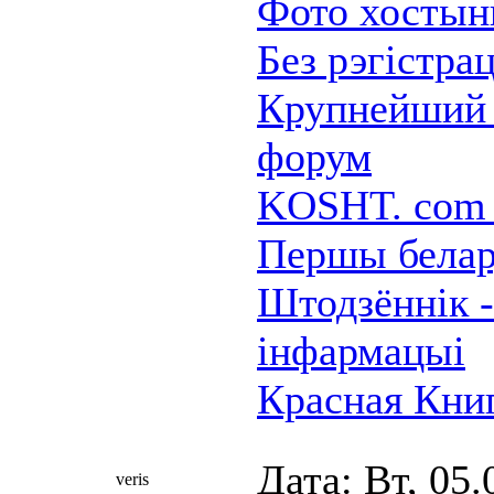
Фото хостынг
Без рэгістра
Крупнейший 
форум
KOSHT. com 
Першы белар
Штодзённiк -
інфармацыі
Красная Кни
Дата: Вт, 05.
veris