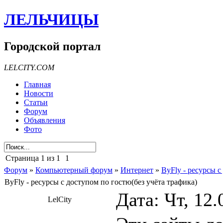
ЛЕЛЬЧИЦЫ
Городской портал
LELCITY.COM
Главная
Новости
Статьи
Форум
Объявления
Фото
Страница
1
из
1
1
Форум
»
Компьютерный форум
»
Интернет
»
ByFly - ресурсы с
ByFly - ресурсы с доступом по гостю(без учёта трафика)
Дата: Чт, 12.
LelCity