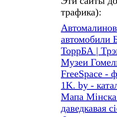
Эти сайты до
трафика):
Автомалиновк
автомобили 
ТоррБА | Трэ
Музеи Гомел
FreeSpace -
1K. by - ката
Мапа Мiнска
даведкавая с